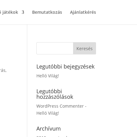
ő játékok
Bemutatkozás
Ajánlatkérés
Legutóbbi bejegyzések
rás,
Helló Világ!
Legutóbbi
hozzászólások
WordPress Commenter
-
Helló Világ!
Archívum