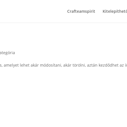
Crafteamspirit
Kitelepíthet
ategória
, amelyet lehet akár módosítani, akár törölni, aztán kezdődhet az í