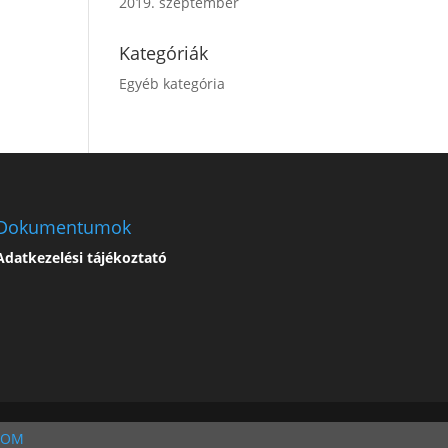
2019. szeptember
Kategóriák
Egyéb kategória
Dokumentumok
Adatkezelési tájékoztató
DOM