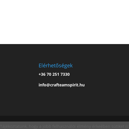
Elérhetőségek
+36 70 251 7330
info@crafteamspirit.hu
Tájékoztatunk, hogy a jobb felhasználói élmény érkeében sütiket (c