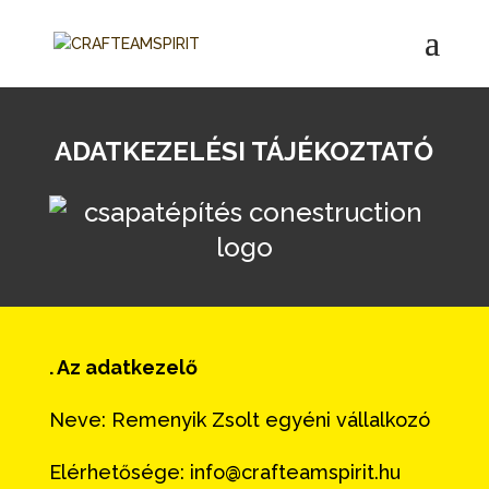
ADATKEZELÉSI TÁJÉKOZTATÓ
. Az adatkezelő
Neve: Remenyik Zsolt egyéni vállalkozó
Elérhetősége: info@crafteamspirit.hu